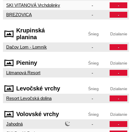
SKI VITANOVÁ Vrchdolinky
-
-
BREZOVICA
-
-
Krupinská
Śnieg
Działanie
planina
Dačov Lom - Lomník
-
-
Pieniny
Śnieg
Działanie
Litmanová Resort
-
-
Levočské vrchy
Śnieg
Działanie
Resort Levočská dolina
-
-
Volovské vrchy
Śnieg
Działanie
Jahodná
-
-