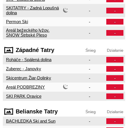
SKITATRY - Zadná Lopušná
-
-
dolina
Permon Ski
-
-
Areál bežeckého lyžov.
-
-
SNOW Štrbské Pleso
Západné Tatry
Śnieg
Działanie
Roháče - Spálená dolina
-
-
Zuberec - Janovky
-
-
Skicentrum Žiar-Dolinky
-
-
Areál PODBREZINY
-
-
SKI PARK Oravice
-
-
Belianske Tatry
Śnieg
Działanie
BACHLEDKA Ski and Sun
-
-