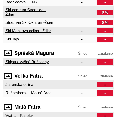
Bachledova DENY
-
-
Ski centrum Strednica -
-
0 %
Ždiar
Strachan Ski Centrum-Ždiar
-
0 %
Ski Monkova dolina - Ždiar
-
-
Ski Taja
-
-
Spišská Magura
Śnieg
Działanie
Skipark Vyšné Ružbachy
-
-
Veľká Fatra
Śnieg
Działanie
Jasenská dolina
-
-
Ružomberok - Malinô Brdo
-
-
Malá Fatra
Śnieg
Działanie
Vrátna - Paseky
-
-