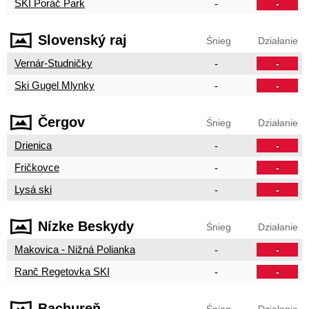
SKI Poráč Park
-
-
Slovenský raj
Śnieg
Działanie
Vernár-Studničky
-
-
Ski Gugel Mlynky
-
-
Čergov
Śnieg
Działanie
Drienica
-
-
Fričkovce
-
-
Lysá ski
-
-
Nízke Beskydy
Śnieg
Działanie
Makovica - Nižná Polianka
-
-
Ranč Regetovka SKI
-
-
Bachureň
Śnieg
Działanie