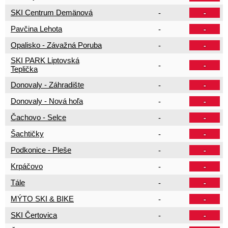
SKI Centrum Demänová
-
-
Pavčina Lehota
-
-
Opalisko - Závažná Poruba
-
-
SKI PARK Liptovská
-
-
Teplička
Donovaly - Záhradište
-
-
Donovaly - Nová hoľa
-
-
Čachovo - Selce
-
-
Šachtičky
-
-
Podkonice - Pleše
-
-
Krpáčovo
-
-
Tále
-
-
MÝTO SKI & BIKE
-
-
SKI Čertovica
-
-