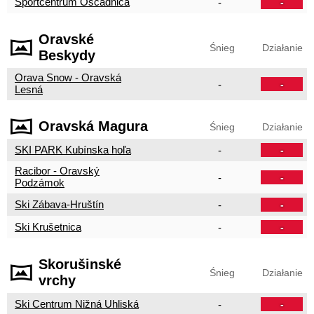
Športcentrum Oščadnica
-
-
Oravské
Śnieg
Działanie
Beskydy
Orava Snow - Oravská
-
-
Lesná
Oravská Magura
Śnieg
Działanie
SKI PARK Kubínska hoľa
-
-
Racibor - Oravský
-
-
Podzámok
Ski Zábava-Hruštín
-
-
Ski Krušetnica
-
-
Skorušinské
Śnieg
Działanie
vrchy
Ski Centrum Nižná Uhliská
-
-