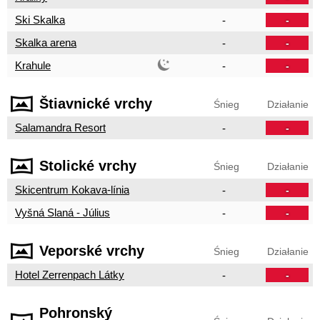
Ski Skalka
-
-
Skalka arena
-
-
Krahule
-
-
Štiavnické vrchy
Śnieg
Działanie
Salamandra Resort
-
-
Stolické vrchy
Śnieg
Działanie
Skicentrum Kokava-línia
-
-
Vyšná Slaná - Július
-
-
Veporské vrchy
Śnieg
Działanie
Hotel Zerrenpach Látky
-
-
Pohronský