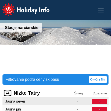
Holiday Info
Stacje narciarskie
Filtrovanie podľa ceny skipasu
Otwórz filtr
Nízke Tatry
Śnieg
Działanie
Jasná sever
-
-
Jasná juh
-
-