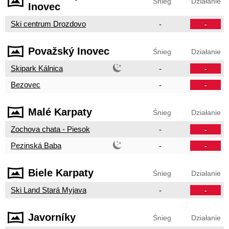
Śnieg
Działanie
Inovec
Ski centrum Drozdovo
-
-
Považský Inovec
Śnieg
Działanie
Skipark Kálnica
-
-
Bezovec
-
-
Malé Karpaty
Śnieg
Działanie
Zochova chata - Piesok
-
-
Pezinská Baba
-
-
Biele Karpaty
Śnieg
Działanie
Ski Land Stará Myjava
-
-
Javorníky
Śnieg
Działanie