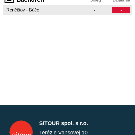
Renčišov - Búče
-
-
SITOUR spol. s r.o.
Terézie Vansovej 10