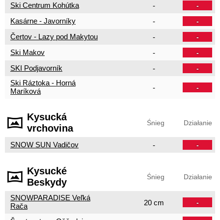
Ski Centrum Kohútka
-
-
Kasárne - Javorníky
-
-
Čertov - Lazy pod Makytou
-
-
Ski Makov
-
-
SKI Podjavorník
-
-
Ski Ráztoka - Horná
-
-
Maríková
Kysucká
Śnieg
Działanie
vrchovina
SNOW SUN Vadičov
-
-
Kysucké
Śnieg
Działanie
Beskydy
SNOWPARADISE Veľká
20 cm
-
Rača