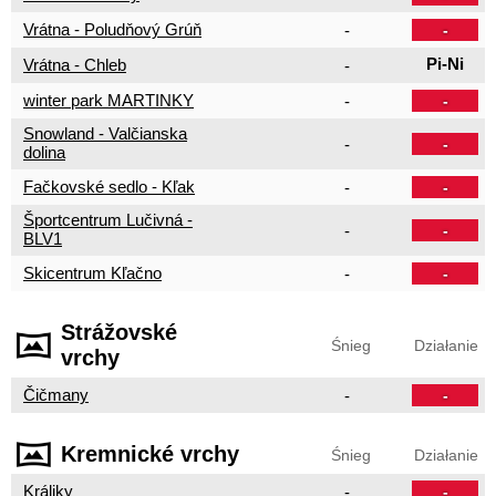
Vrátna - Poludňový Grúň
-
-
Pi-Ni
Vrátna - Chleb
-
winter park MARTINKY
-
-
Snowland - Valčianska
-
-
dolina
Fačkovské sedlo - Kľak
-
-
Športcentrum Lučivná -
-
-
BLV1
Skicentrum Kľačno
-
-
Strážovské
Śnieg
Działanie
vrchy
Čičmany
-
-
Kremnické vrchy
Śnieg
Działanie
Králiky
-
-