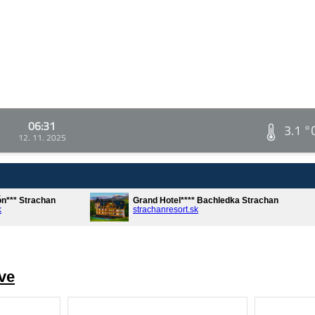
06:31
3.1 °
12. 11. 2025
ón*** Strachan
Grand Hotel**** Bachledka Strachan
k
strachanresort.sk
ve