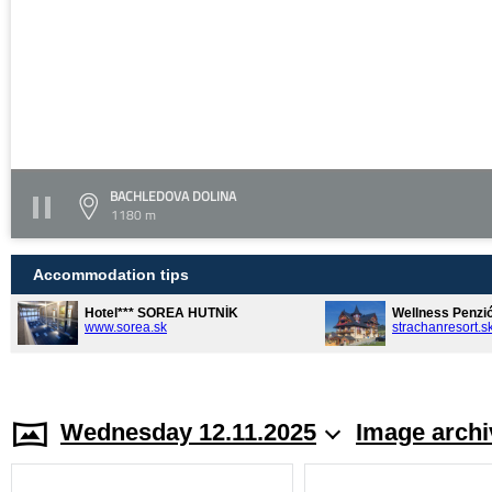
BACHLEDOVA DOLINA
1180 m
Accommodation tips
Hotel*** SOREA HUTNÍK
Wellness Penzi
www.sorea.sk
strachanresort.s
Wednesday 12.11.2025
Image archi