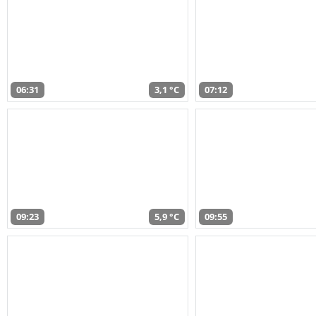
06:31
3,1 °C
07:12
09:23
5,9 °C
09:55