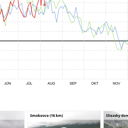
Smokovce (16 km)
Sliezsky do