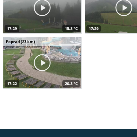
17:29
15,3 °C
17:29
Poprad (23 km)
17:22
20,3 °C