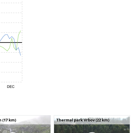
m (17 km)
Thermal park Vrbov (22 km)