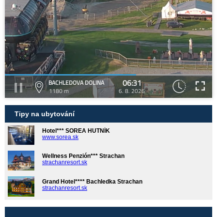
06:31
BACHLEDOVA DOLINA
1180 m
6. 8. 2026
Tipy na ubytování
Hotel*** SOREA HUTNÍK
www.sorea.sk
Wellness Penzión*** Strachan
strachanresort.sk
Grand Hotel**** Bachledka Strachan
strachanresort.sk