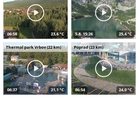
06:58
23,6 °C
5.8. 15:26
25,4 °C
Thermal park Vrbov (22 km)
Poprad (23 km)
06:37
21,1 °C
06:54
24,0 °C