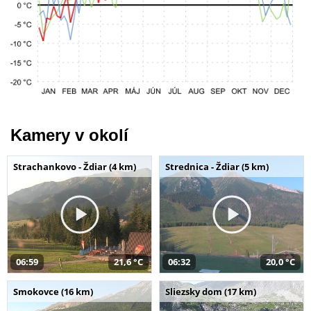
Kamery v okolí
Strachankovo - Ždiar (4 km)
Strednica - Ždiar (5 km)
06:59
21,6 °C
06:32
20,0 °C
Smokovce (16 km)
Sliezsky dom (17 km)