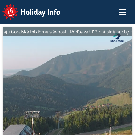
Holiday Info
najú Goralské folklórne slávnosti. Príďte zažiť 3 dni plné hudby, z