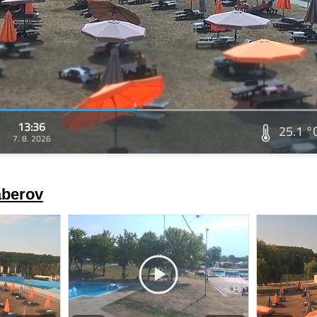
13:36
25.1 °
7. 8. 2026
áberov