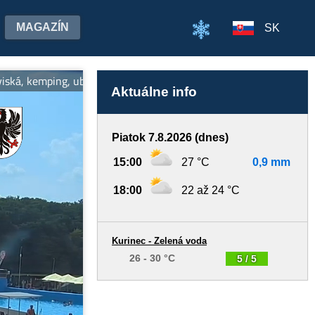
MAGAZÍN
SK
kemping, ubytovanie. Tešíme sa na stretnutie v letných mesiacoch
Aktuálne info
Piatok 7.8.2026 (dnes)
15:00
27 °C
0,9 mm
18:00
22 až 24 °C
Kurinec - Zelená voda
26 - 30 °C
5 / 5