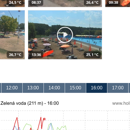
24,5 °C
08:37
26,4 °C
09:38
26,7 °C
13:36
25,1 °C
12:00
13:00
14:00
15:00
16:00
17:00