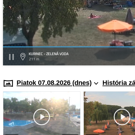
KURINEC - ZELENÁ VODA
211 m
Piatok 07.08.2026 (dnes)
História z