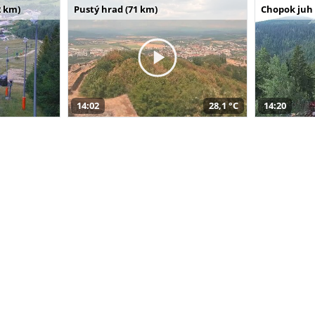
 km)
Pustý hrad (71 km)
Chopok juh 
14:02
28,1 °C
14:20