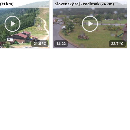
(71 km)
Slovenský raj - Podlesok (74 km)
21,6 °C
14:22
22,7 °C