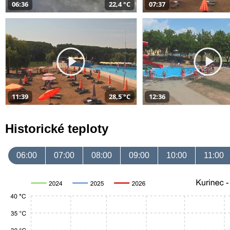
06:36
22,4 °C
07:37
11:39
28,5 °C
12:36
Historické teploty
06:00
07:00
08:00
09:00
10:00
11:00