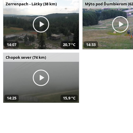
Zerrenpach - Látky (38 km)
Mýto pod Ďumbierom (62
14:07
20,7 °C
14:33
Chopok sever (74 km)
14:25
15,9 °C