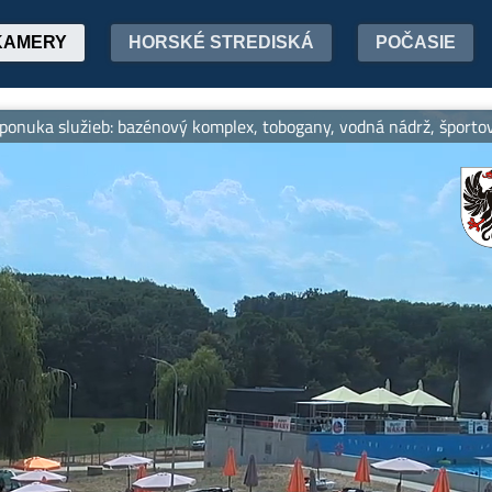
KAMERY
HORSKÉ STREDISKÁ
POČASIE
a služieb: bazénový komplex, tobogany, vodná nádrž, športoviská, 