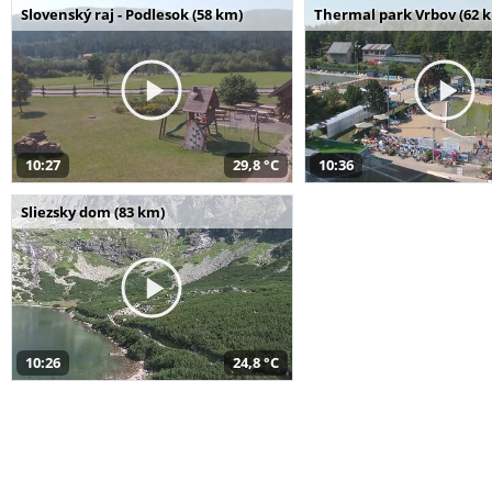
Slovenský raj - Podlesok (58 km)
Thermal park Vrbov (62 
10:27
29,8 °C
10:36
Sliezsky dom (83 km)
10:26
24,8 °C