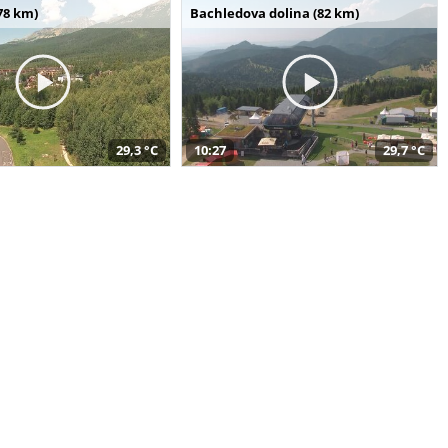
78 km)
Bachledova dolina (82 km)
29,3 °C
10:27
29,7 °C