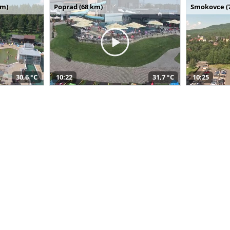
km)
Poprad (68 km)
Smokovce (
30,6 °C
10:22
31,7 °C
10:25