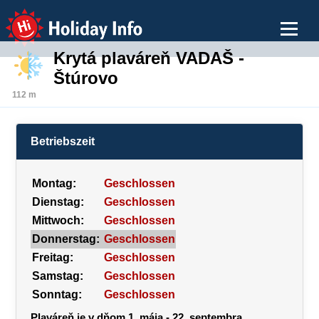
Holiday Info
Krytá plaváreň VADAŠ -
Štúrovo
112 m
Betriebszeit
Montag:
Geschlossen
Dienstag:
Geschlossen
Mittwoch:
Geschlossen
Donnerstag:
Geschlossen
Freitag:
Geschlossen
Samstag:
Geschlossen
Sonntag:
Geschlossen
Plaváreň je v dňom 1. mája - 22. septembra