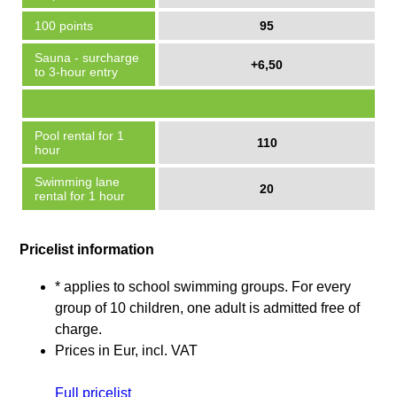
100 points
95
Sauna - surcharge
+6,50
to 3-hour entry
Pool rental for 1
110
hour
Swimming lane
20
rental for 1 hour
Pricelist information
* applies to school swimming groups. For every
group of 10 children, one adult is admitted free of
charge.
Prices in Eur, incl. VAT
Full pricelist