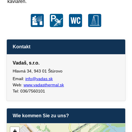
kaviareň.
Kontakt
Vadaš, s.r.o.
Hlavná 34, 943 01 Štúrovo
Email:
info@vadas.sk
Web:
www.vadasthermal.sk
Tel: 036/7560101
Wie kommen Sie zu uns?
+