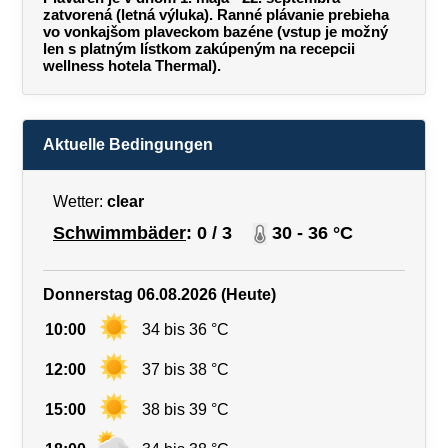
zatvorená (letná výluka). Ranné plávanie prebieha
vo vonkajšom plaveckom bazéne (vstup je možný
len s platným lístkom zakúpeným na recepcii
wellness hotela Thermal).
Aktuelle Bedingungen
Wetter:
clear
Schwimmbäder
: 0 / 3
30 - 36 °C
Donnerstag 06.08.2026 (Heute)
10:00
34 bis 36 °C
12:00
37 bis 38 °C
15:00
38 bis 39 °C