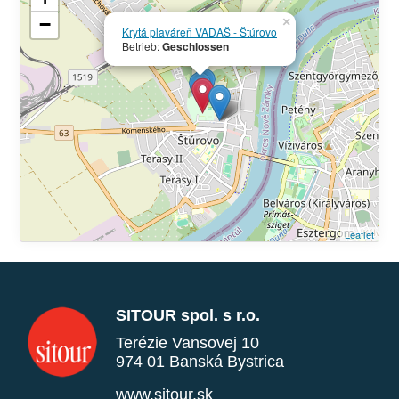
−
×
Krytá plaváreň VADAŠ - Štúrovo
Betrieb:
Geschlossen
Leaflet
SITOUR spol. s r.o.
Terézie Vansovej 10
974 01 Banská Bystrica
www.sitour.sk