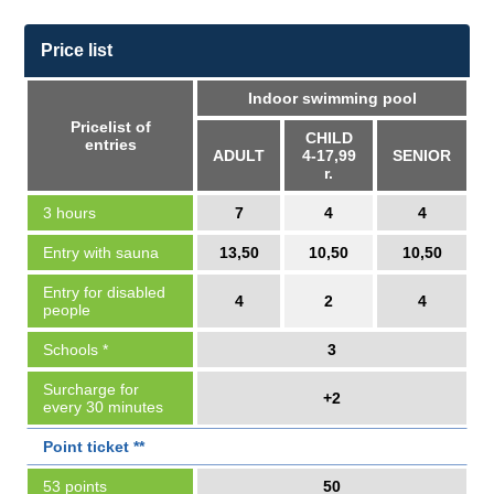
Price list
Indoor swimming pool
Pricelist of
CHILD
entries
ADULT
4-17,99
SENIOR
r.
3 hours
7
4
4
Entry with sauna
13,50
10,50
10,50
Entry for disabled
4
2
4
people
Schools *
3
Surcharge for
+2
every 30 minutes
Point ticket **
53 points
50