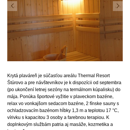
Krytá plaváreň je súčasťou areálu Thermal Resort
Štúrovo a pre návštevníkov je k dispozícii od septembra
(po ukončení letnej sezóny na termálnom kúpalisku) do
mája. Ponúka športové vyžitie v plaveckom bazéne,
relax vo vonkajšom sedacom bazéne, 2 fínske sauny s
ochladzovacím bazénom hĺbky 1,3 m a teplotou 17 °C,
vírivku s kapacitou 3 osoby a farebnou terapiou. K
doplnkovým službám patria aj masáže, kozmetika a