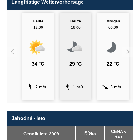
Langfristige Wettervorhersage
Heute
Heute
Morgen
12:00
18:00
00:00
34 °C
29 °C
22 °C
2 m/s
1 m/s
3 m/s
Jahodná - leto
CENA v
Cenník leto 2009
Ďĺžka
€ur