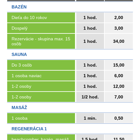
BAZÉN
Dieťa do 10 rokov
1 hod.
2,00
Dospelý
1 hod.
3,00
Rezervácie - skupina max. 15
1 hod.
34,00
osôb
SAUNA
Do 3 osôb
1 hod.
15,00
1 osoba naviac
1 hod.
6,00
1-2 osoby
1 hod.
12,00
1-2 osoby
1/2 hod.
7,00
MASÁŽ
1 osoba
1 min.
0,50
REGENERÁCIA 1
beachcomber, bazén, masáž
1,5 hod.
11,50