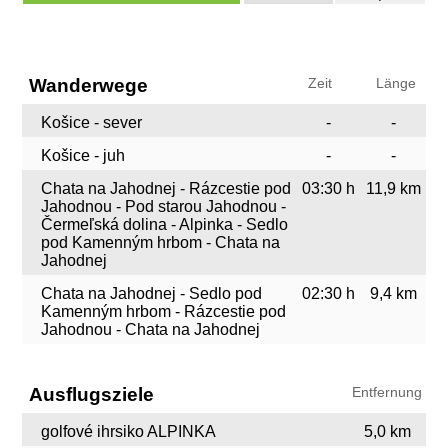
Wanderwege
Zeit
Länge
Košice - sever
-
-
Košice - juh
-
-
Chata na Jahodnej - Rázcestie pod
03:30 h
11,9 km
Jahodnou - Pod starou Jahodnou -
Čermeľská dolina - Alpinka - Sedlo
pod Kamenným hrbom - Chata na
Jahodnej
Chata na Jahodnej - Sedlo pod
02:30 h
9,4 km
Kamenným hrbom - Rázcestie pod
Jahodnou - Chata na Jahodnej
Ausflugsziele
Entfernung
golfové ihrsiko ALPINKA
5,0 km