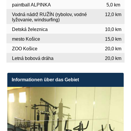
paintball ALPINKA
5,0 km
Vodná nádrž RUŽÍN (rybolov, vodné
12,0 km
lyžovanie, windsurfing)
Detská železnica
10,0 km
mesto Košice
15,0 km
ZOO Košice
20,0 km
Letná bobová dráha
20,0 km
Informationen über das Gebiet