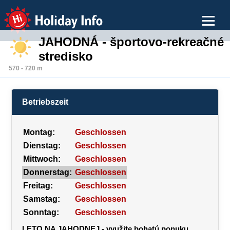
Holiday Info
JAHODNÁ - športovo-rekreačné
stredisko
570 - 720 m
Betriebszeit
Montag:
Geschlossen
Dienstag:
Geschlossen
Mittwoch:
Geschlossen
Donnerstag:
Geschlossen
Freitag:
Geschlossen
Samstag:
Geschlossen
Sonntag:
Geschlossen
LETO NA JAHODNEJ - využite bohatú ponuku