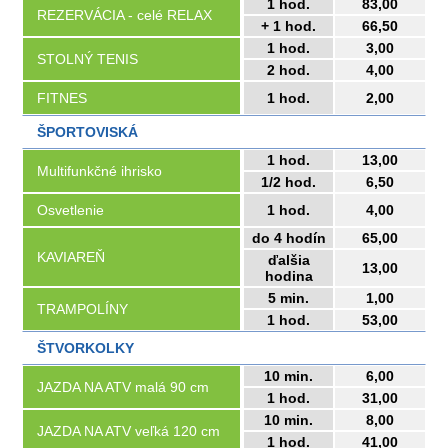
1 hod.
83,00
REZERVÁCIA - celé RELAX
+ 1 hod.
66,50
1 hod.
3,00
STOLNÝ TENIS
2 hod.
4,00
FITNES
1 hod.
2,00
ŠPORTOVISKÁ
1 hod.
13,00
Multifunkčné ihrisko
1/2 hod.
6,50
Osvetlenie
1 hod.
4,00
do 4 hodín
65,00
KAVIAREŇ
ďalšia
13,00
hodina
5 min.
1,00
TRAMPOLÍNY
1 hod.
53,00
ŠTVORKOLKY
10 min.
6,00
JAZDA NA ATV malá 90 cm
1 hod.
31,00
10 min.
8,00
JAZDA NA ATV veľká 120 cm
1 hod.
41,00