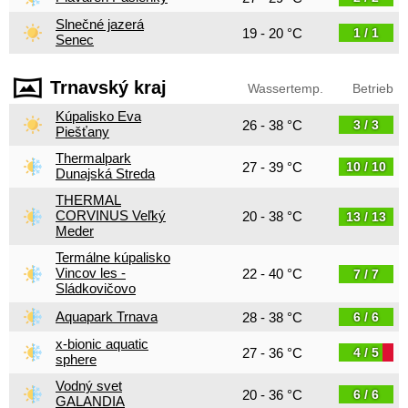
Slnečné jazerá
19 - 20 °C
1 / 1
Senec
Trnavský kraj
Wassertemp.
Betrieb
Kúpalisko Eva
26 - 38 °C
3 / 3
Piešťany
Thermalpark
27 - 39 °C
10 / 10
Dunajská Streda
THERMAL
CORVINUS Veľký
20 - 38 °C
13 / 13
Meder
Termálne kúpalisko
Vincov les -
22 - 40 °C
7 / 7
Sládkovičovo
Aquapark Trnava
28 - 38 °C
6 / 6
x-bionic aquatic
27 - 36 °C
4 / 5
sphere
Vodný svet
20 - 36 °C
6 / 6
GALANDIA