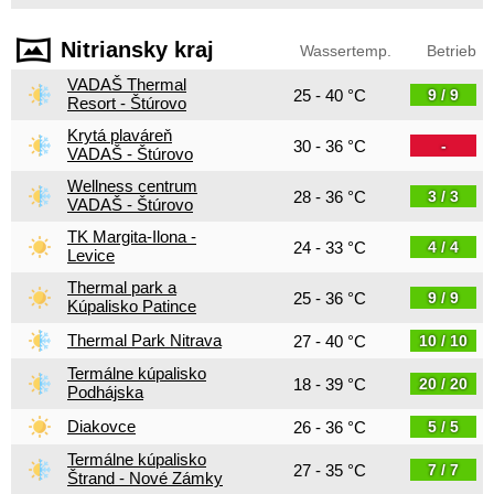
Nitriansky kraj
Wassertemp.
Betrieb
VADAŠ Thermal
25 - 40 °C
9 / 9
Resort - Štúrovo
Krytá plaváreň
30 - 36 °C
-
VADAŠ - Štúrovo
Wellness centrum
28 - 36 °C
3 / 3
VADAŠ - Štúrovo
TK Margita-Ilona -
24 - 33 °C
4 / 4
Levice
Thermal park a
25 - 36 °C
9 / 9
Kúpalisko Patince
Thermal Park Nitrava
27 - 40 °C
10 / 10
Termálne kúpalisko
18 - 39 °C
20 / 20
Podhájska
Diakovce
26 - 36 °C
5 / 5
Termálne kúpalisko
27 - 35 °C
7 / 7
Štrand - Nové Zámky