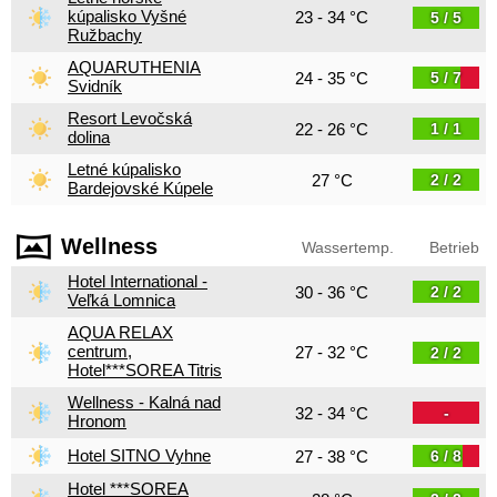
kúpalisko Vyšné
23 - 34 °C
5 / 5
Ružbachy
AQUARUTHENIA
24 - 35 °C
5 / 7
Svidník
Resort Levočská
22 - 26 °C
1 / 1
dolina
Letné kúpalisko
27 °C
2 / 2
Bardejovské Kúpele
Wellness
Wassertemp.
Betrieb
Hotel International -
30 - 36 °C
2 / 2
Veľká Lomnica
AQUA RELAX
centrum,
27 - 32 °C
2 / 2
Hotel***SOREA Titris
Wellness - Kalná nad
32 - 34 °C
-
Hronom
Hotel SITNO Vyhne
27 - 38 °C
6 / 8
Hotel ***SOREA