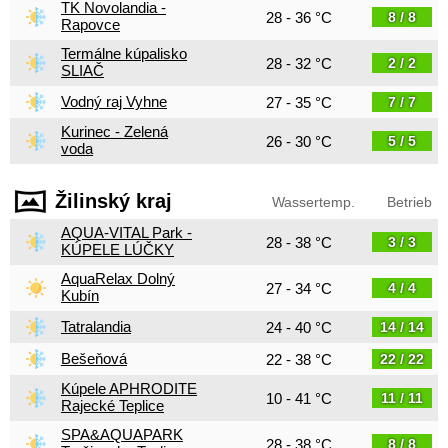
TK Novolandia -
28 - 36 °C
8 / 8
Rapovce
Termálne kúpalisko
28 - 32 °C
2 / 2
SLIAČ
Vodný raj Vyhne
27 - 35 °C
7 / 7
Kurinec - Zelená
26 - 30 °C
5 / 5
voda
Žilinský kraj
Wassertemp.
Betrieb
AQUA-VITAL Park -
28 - 38 °C
3 / 3
KÚPELE LÚČKY
AquaRelax Dolný
27 - 34 °C
4 / 4
Kubín
Tatralandia
24 - 40 °C
14 / 14
Bešeňová
22 - 38 °C
22 / 22
Kúpele APHRODITE
10 - 41 °C
11 / 11
Rajecké Teplice
SPA&AQUAPARK
28 - 38 °C
8 / 8