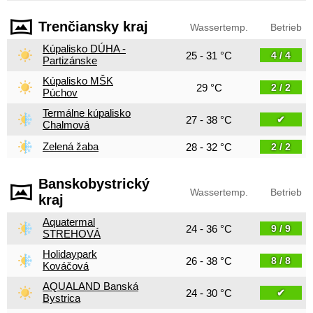
Trenčiansky kraj
Wassertemp.
Betrieb
Kúpalisko DÚHA -
25 - 31 °C
4 / 4
Partizánske
Kúpalisko MŠK
29 °C
2 / 2
Púchov
Termálne kúpalisko
27 - 38 °C
✔
Chalmová
Zelená žaba
28 - 32 °C
2 / 2
Banskobystrický
Wassertemp.
Betrieb
kraj
Aquatermal
24 - 36 °C
9 / 9
STREHOVÁ
Holidaypark
26 - 38 °C
8 / 8
Kováčová
AQUALAND Banská
24 - 30 °C
✔
Bystrica