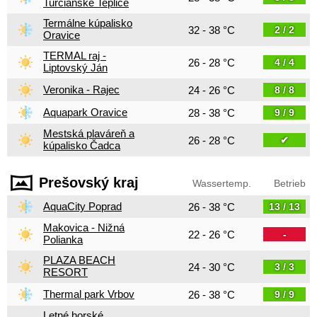
Turčianske Teplice
Termálne kúpalisko
32 - 38 °C
2 / 2
Oravice
TERMAL raj -
26 - 28 °C
4 / 4
Liptovský Ján
Veronika - Rajec
24 - 26 °C
8 / 8
Aquapark Oravice
28 - 38 °C
9 / 9
Mestská plaváreň a
26 - 28 °C
✔
kúpalisko Čadca
Prešovský kraj
Wassertemp.
Betrieb
AquaCity Poprad
26 - 38 °C
13 / 13
Makovica - Nižná
22 - 26 °C
-
Polianka
PLAZA BEACH
24 - 30 °C
3 / 3
RESORT
Thermal park Vrbov
26 - 38 °C
9 / 9
Letné horské