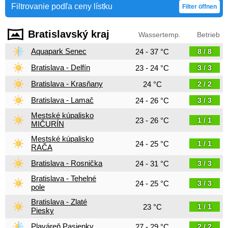
Filtrovanie podľa ceny lístku
Filter öffnen
Bratislavský kraj
Wassertemp.
Betrieb
Aquapark Senec
24 - 37 °C
8 / 8
Bratislava - Delfín
23 - 24 °C
3 / 3
Bratislava - Krasňany
24 °C
2 / 2
Bratislava - Lamač
24 - 26 °C
3 / 3
Mestské kúpalisko
23 - 26 °C
1 / 1
MIČURÍN
Mestské kúpalisko
24 - 25 °C
1 / 1
RAČA
Bratislava - Rosnička
24 - 31 °C
3 / 3
Bratislava - Tehelné
24 - 25 °C
3 / 3
pole
Bratislava - Zlaté
23 °C
1 / 1
Piesky
Plaváreň Pasienky
27 - 29 °C
2 / 2