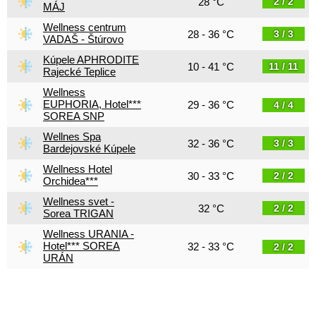
28 °C
2 / 2
MÁJ
Wellness centrum
28 - 36 °C
3 / 3
VADAŠ - Štúrovo
Kúpele APHRODITE
10 - 41 °C
11 / 11
Rajecké Teplice
Wellness
EUPHORIA, Hotel***
29 - 36 °C
4 / 4
SOREA SNP
Wellnes Spa
32 - 36 °C
3 / 3
Bardejovské Kúpele
Wellness Hotel
30 - 33 °C
2 / 2
Orchidea***
Wellness svet -
32 °C
2 / 2
Sorea TRIGAN
Wellness URANIA -
Hotel*** SOREA
32 - 33 °C
2 / 2
URÁN