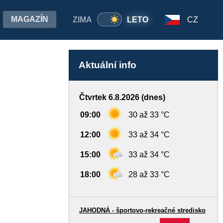
MAGAZÍN
ZIMA
LETO
CZ
Aktuální info
Čtvrtek 6.8.2026 (dnes)
09:00
30 až 33 °C
12:00
33 až 34 °C
15:00
33 až 34 °C
18:00
28 až 33 °C
JAHODNÁ - športovo-rekreačné stredisko
-