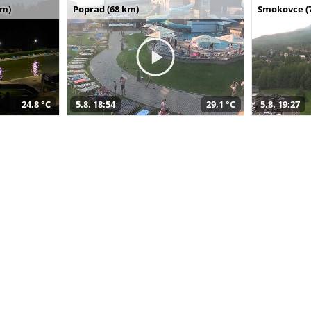
km)
Poprad (68 km)
Smokovce (
24,8 °C
5.8. 18:54
29,1 °C
5.8. 19:27