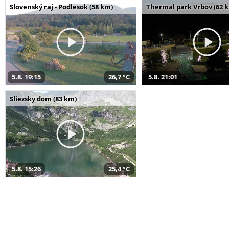
Slovenský raj - Podlesok (58 km)
Thermal park Vrbov (62 
5.8. 19:15
26,7 °C
5.8. 21:01
Sliezsky dom (83 km)
5.8. 15:26
25,4 °C