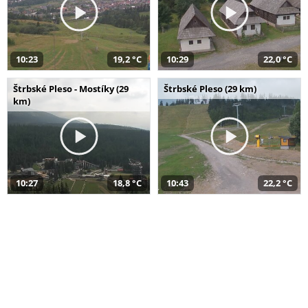
10:23
19,2 °C
10:29
22,0 °C
Štrbské Pleso - Mostíky (29
Štrbské Pleso (29 km)
km)
10:27
18,8 °C
10:43
22,2 °C