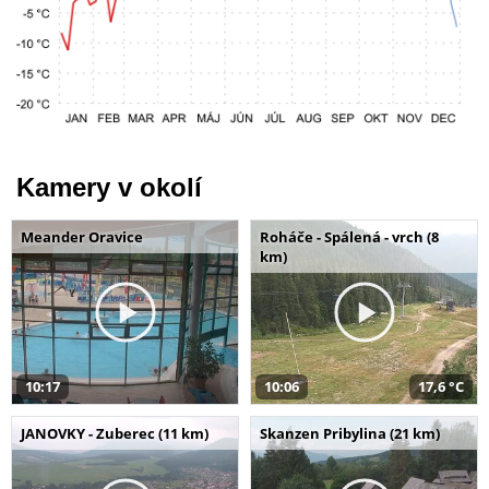
Kamery v okolí
Meander Oravice
Roháče - Spálená - vrch (8
km)
10:17
10:06
17,6 °C
JANOVKY - Zuberec (11 km)
Skanzen Pribylina (21 km)