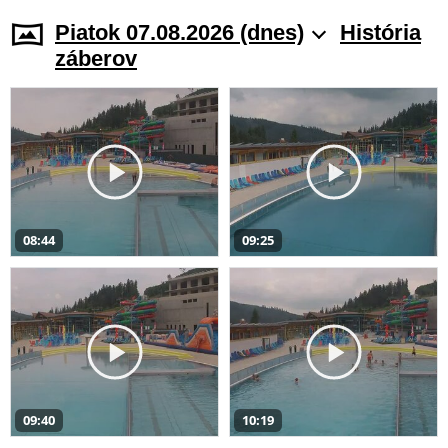
Piatok 07.08.2026 (dnes)
História
záberov
08:44
09:25
09:40
10:19