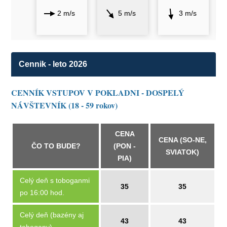
2 m/s
5 m/s
3 m/s
Cennik - leto 2026
CENNÍK VSTUPOV V POKLADNI - DOSPELÝ
NÁVŠTEVNÍK (18 - 59 rokov)
CENA
CENA (SO-NE,
ČO TO BUDE?
(PON -
SVIATOK)
PIA)
Celý deň s toboganmi
35
35
po 16:00 hod.
Celý deň (bazény aj
43
43