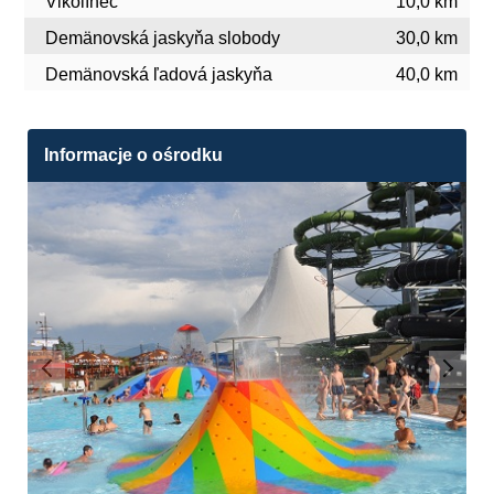
Vlkolínec
10,0 km
Demänovská jaskyňa slobody
30,0 km
Demänovská ľadová jaskyňa
40,0 km
Informacje o ośrodku