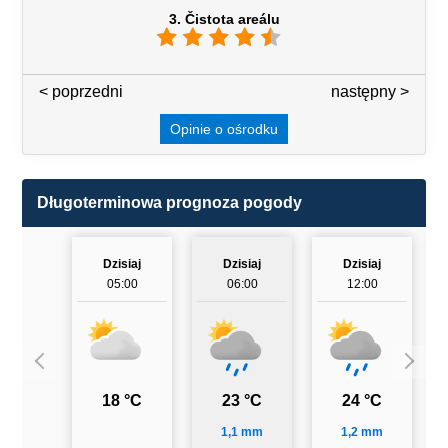
3. Čistota areálu
< poprzedni
3 / 7
następny >
Opinie o ośrodku
Długoterminowa prognoza pogody
Dzisiaj
Dzisiaj
Dzisiaj
05:00
06:00
12:00
18 °C
23 °C
24 °C
1,1 mm
1,2 mm