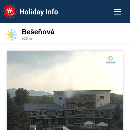
Holiday Info
Bešeňová
520 m