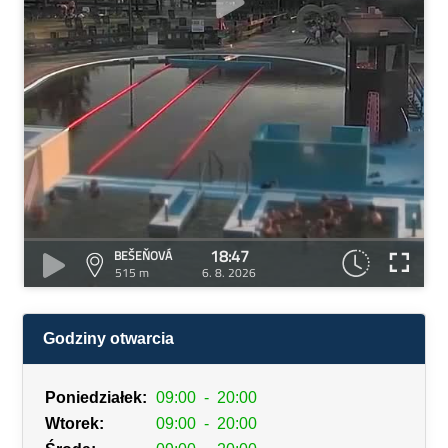
18:47
BEŠEŇOVÁ
515 m
6. 8. 2026
Godziny otwarcia
Poniedziałek:
09:00
-
20:00
Wtorek:
09:00
-
20:00