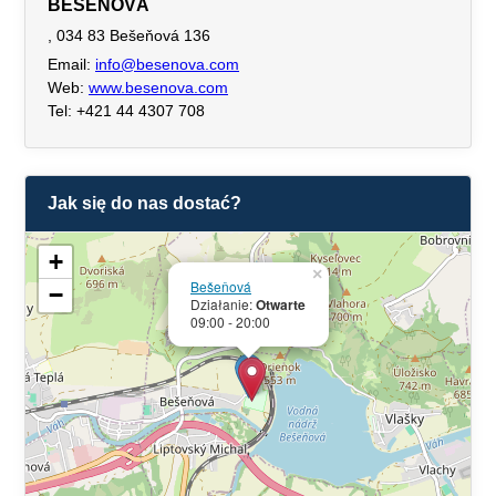
BEŠEŇOVÁ
, 034 83 Bešeňová 136
Email:
info@besenova.com
Web:
www.besenova.com
Tel: +421 44 4307 708
Jak się do nas dostać?
+
×
Bešeňová
−
Działanie:
Otwarte
09:00 - 20:00