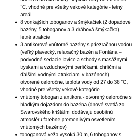
°C, vhodné pre všetky vekové kategórie - letný
areál
8 vonkajších toboganov a šmýkačiek (2 dopadové
bazény, 5 toboganov a 3-dráhová šmýkačka) –
letné atrakcie
3 antikorové vnútorné bazény s priezračnou vodou
(veľký plavecký, relaxačný bazén a Fontána –
podvodné sedacie lavice a schody s masážnymi
tryskami a vzduchovými perličkami, chŕličmi a
ďalšími vodnými atrakciami v bazénoch) -
otvorené celoročne, teplota vody od 27 do 38 °C,
vhodné pre všetky vekové kategórie
vnútorný tobogan z antikora - otvorený celoročne s
hladkým dojazdom do bazéna (dnové svetlá zo
Swarovského krištáľmi dodávajú osobitnú
atmosféru farebne premenlivým osvetlením
vnútorných bazénov)
toboganová veža vysoká 30 m, 6 toboganov s