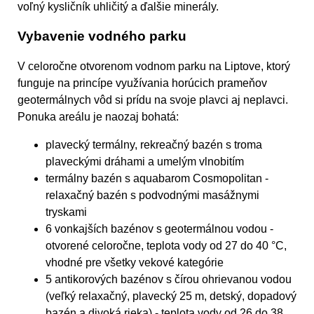
voľný kysličník uhličitý a ďalšie minerály.
Vybavenie vodného parku
V celoročne otvorenom vodnom parku na Liptove, ktorý
funguje na princípe využívania horúcich prameňov
geotermálnych vôd si prídu na svoje plavci aj neplavci.
Ponuka areálu je naozaj bohatá:
plavecký termálny, rekreačný bazén s troma
plaveckými dráhami a umelým vlnobitím
termálny bazén s aquabarom Cosmopolitan -
relaxačný bazén s podvodnými masážnymi
tryskami
6 vonkajších bazénov s geotermálnou vodou -
otvorené celoročne, teplota vody od 27 do 40 °C,
vhodné pre všetky vekové kategórie
5 antikorových bazénov s čírou ohrievanou vodou
(veľký relaxačný, plavecký 25 m, detský, dopadový
bazén a divoká rieka) - teplota vody od 26 do 38