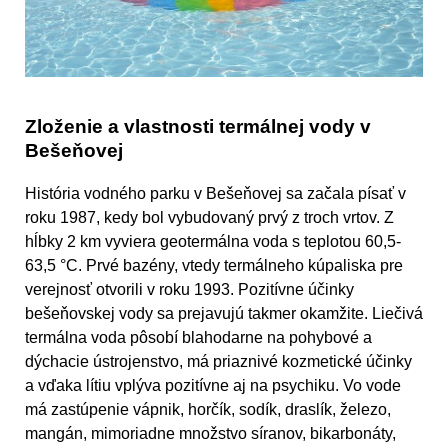
Zloženie a vlastnosti termálnej vody v
Bešeňovej
História vodného parku v Bešeňovej sa začala písať v
roku 1987, kedy bol vybudovaný prvý z troch vrtov. Z
hĺbky 2 km vyviera geotermálna voda s teplotou 60,5-
63,5 °C. Prvé bazény, vtedy termálneho kúpaliska pre
verejnosť otvorili v roku 1993. Pozitívne účinky
bešeňovskej vody sa prejavujú takmer okamžite. Liečivá
termálna voda pôsobí blahodarne na pohybové a
dýchacie ústrojenstvo, má priaznivé kozmetické účinky
a vďaka lítiu vplýva pozitívne aj na psychiku. Vo vode
má zastúpenie vápnik, horčík, sodík, draslík, železo,
mangán, mimoriadne množstvo síranov, bikarbonáty,