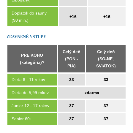
tobogany)
Doplatok do sauny
+16
+16
(90 min.)
ZĽAVNENÉ VSTUPY
Celý deň
Celý deň
PRE KOHO
(PON -
(SO-NE,
(kategória)?
PIA)
SVIATOK)
Dieťa 6 - 11 rokov
33
33
Dieťa do 5,99 rokov
zdarma
Junior 12 - 17 rokov
37
37
Senior 60+
37
37