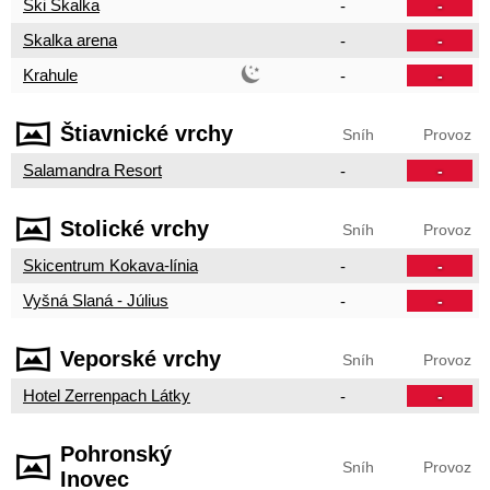
Ski Skalka
-
-
Skalka arena
-
-
Krahule
-
-
Štiavnické vrchy
Sníh
Provoz
Salamandra Resort
-
-
Stolické vrchy
Sníh
Provoz
Skicentrum Kokava-línia
-
-
Vyšná Slaná - Július
-
-
Veporské vrchy
Sníh
Provoz
Hotel Zerrenpach Látky
-
-
Pohronský
Sníh
Provoz
Inovec