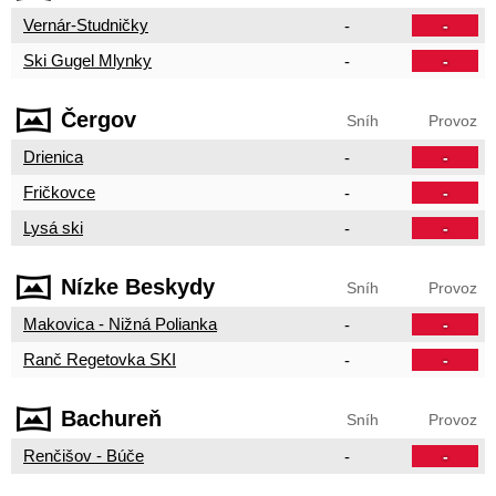
Vernár-Studničky
-
-
Ski Gugel Mlynky
-
-
Čergov
Sníh
Provoz
Drienica
-
-
Fričkovce
-
-
Lysá ski
-
-
Nízke Beskydy
Sníh
Provoz
Makovica - Nižná Polianka
-
-
Ranč Regetovka SKI
-
-
Bachureň
Sníh
Provoz
Renčišov - Búče
-
-