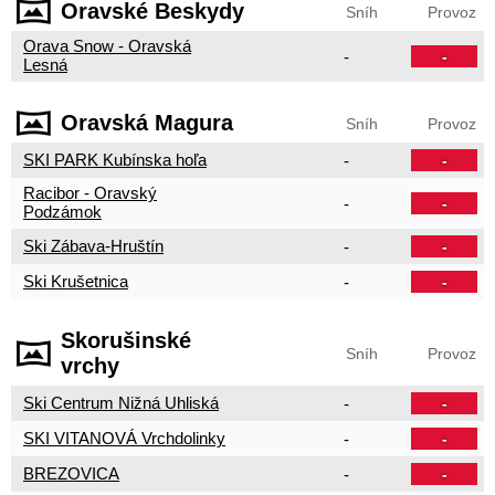
Oravské Beskydy
Sníh
Provoz
Orava Snow - Oravská
-
-
Lesná
Oravská Magura
Sníh
Provoz
SKI PARK Kubínska hoľa
-
-
Racibor - Oravský
-
-
Podzámok
Ski Zábava-Hruštín
-
-
Ski Krušetnica
-
-
Skorušinské
Sníh
Provoz
vrchy
Ski Centrum Nižná Uhliská
-
-
SKI VITANOVÁ Vrchdolinky
-
-
BREZOVICA
-
-