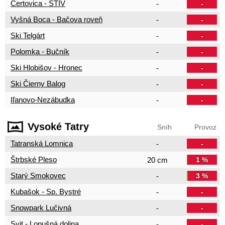
Čertovica - STIV
-
-
Vyšná Boca - Bačova roveň
-
-
Ski Telgárt
-
-
Polomka - Bučník
-
-
Ski Hlobišov - Hronec
-
-
Ski Čierny Balog
-
-
Iľanovo-Nezábudka
-
-
Vysoké Tatry
Sníh
Provoz
Tatranská Lomnica
-
-
Štrbské Pleso
20 cm
1 %
Starý Smokovec
-
3 %
Kubašok - Sp. Bystré
-
-
Snowpark Lučivná
-
-
Svit - Lopušná dolina
-
-