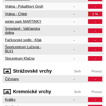
Vrátna - Poludňový Grúň
-
-
Vrátna - Chleb
-
1 %
winter park MARTINKY
-
-
Snowland - Valčianska
-
-
dolina
Fačkovské sedlo - Kľak
-
-
Športcentrum Lučivná -
-
-
BLV1
Skicentrum Kľačno
-
-
Strážovské vrchy
Sníh
Provoz
Čičmany
-
-
Kremnické vrchy
Sníh
Provoz
Králiky
-
-