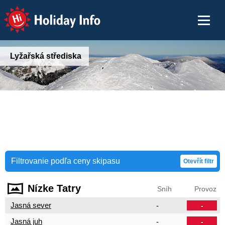
Holiday Info
Lyžařská střediska
Filtrovanie podľa ceny skipasu
Otevřít filtr
Nízke Tatry
Sníh
Provoz
Jasná sever
-
-
Jasná juh
-
-