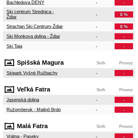
Bachledova DENY
-
-
Ski centrum Strednica -
-
0 %
Ždiar
Strachan Ski Centrum-Ždiar
-
0 %
Ski Monkova dolina - Ždiar
-
-
Ski Taja
-
-
Spišská Magura
Sníh
Provoz
Skipark Vyšné Ružbachy
-
-
Veľká Fatra
Sníh
Provoz
Jasenská dolina
-
-
Ružomberok - Malinô Brdo
-
-
Malá Fatra
Sníh
Provoz
Vrátna - Paseky
-
-