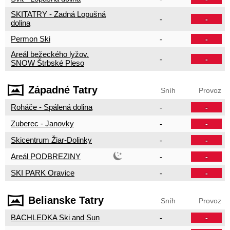
SKITATRY - Zadná Lopušná
-
-
dolina
Permon Ski
-
-
Areál bežeckého lyžov.
-
-
SNOW Štrbské Pleso
Západné Tatry
Sníh
Provoz
Roháče - Spálená dolina
-
-
Zuberec - Janovky
-
-
Skicentrum Žiar-Dolinky
-
-
Areál PODBREZINY
-
-
SKI PARK Oravice
-
-
Belianske Tatry
Sníh
Provoz
BACHLEDKA Ski and Sun
-
-