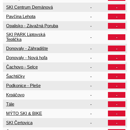
SKI Centrum Demänová
-
-
Pavčina Lehota
-
-
Opalisko - Závažná Poruba
-
-
SKI PARK Liptovská
-
-
Teplička
Donovaly - Záhradište
-
-
Donovaly - Nová hoľa
-
-
Čachovo - Selce
-
-
Šachtičky
-
-
Podkonice - Pleše
-
-
Krpáčovo
-
-
Tále
-
-
MÝTO SKI & BIKE
-
-
SKI Čertovica
-
-