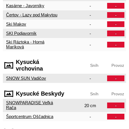
Kasárne - Javorníky
-
-
Čertov - Lazy pod Makytou
-
-
Ski Makov
-
-
SKI Podjavorník
-
-
Ski Ráztoka - Horná
-
-
Maríková
Kysucká
Sníh
Provoz
vrchovina
SNOW SUN Vadičov
-
-
Kysucké Beskydy
Sníh
Provoz
SNOWPARADISE Veľká
20 cm
-
Rača
Športcentrum Oščadnica
-
-