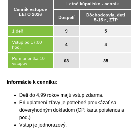
Letné kúpalisko - cenník
Cenník vstupov
LETO 2026
Dôchodcovia, deti
Dospelí
5-15 r., ZŤP
1 deň
9
5
Vstup po 17:00
4
4
hod.
Permanentka 10
63
35
vstupov
Informácie k cenníku:
Deti do 4,99 rokov majú vstup zdarma.
Pri uplatnení zľavy je potrebné preukázať sa
dôveryhodným dokladom (OP, karta poistenca a
pod.)
Vstup je jednorazový.