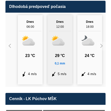
Dlhodobá predpoveď počasia
Dnes
Dnes
Dnes
06:00
12:00
18:00
23 °C
29 °C
24 °C
0,1 mm
4 m/s
5 m/s
4 m/s
Cenník - LK Púchov MŠK