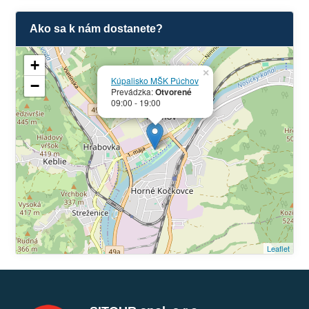
Ako sa k nám dostanete?
+
×
Kúpalisko MŠK Púchov
−
Prevádzka:
Otvorené
09:00 - 19:00
Leaflet