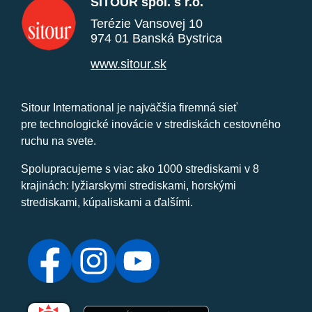
SITOUR spol. s r.o.
Terézie Vansovej 10
974 01 Banská Bystrica
www.sitour.sk
Sitour International je najväčšia firemná sieť
pre technologické inovácie v strediskách cestovného
ruchu na svete.
Spolupracujeme s viac ako 1000 strediskami v 8
krajinách: lyžiarskymi strediskami, horskými
strediskami, kúpaliskami a ďalšími.