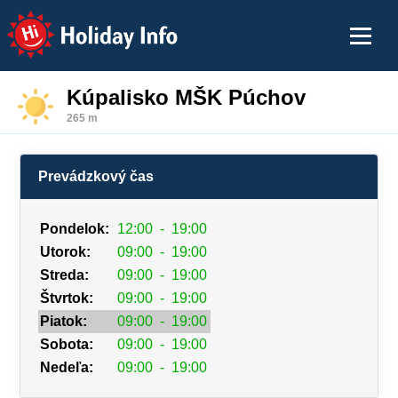
Holiday Info
Kúpalisko MŠK Púchov
265 m
Prevádzkový čas
Pondelok:
12:00
-
19:00
Utorok:
09:00
-
19:00
Streda:
09:00
-
19:00
Štvrtok:
09:00
-
19:00
Piatok:
09:00
-
19:00
Sobota:
09:00
-
19:00
Nedeľa:
09:00
-
19:00