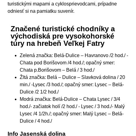
turistickými mapami a cyklosprievodcami, prípadne
odniesť si na pamiatku suvenír.
Značené turistické chodníky a
východiská pre vysokohorské
túry na hrebeň Veľkej Fatry
Zelená značka: Belá-Dulice – Havranovo /2 hod./ -
Chata pod Borišovom /4 hod./; opačný smer:
Chata p.Borišovom – Belá / 3 hod./
Žltá značka: Belá – Dulice – Slavková dolina / 20
min./ -Lysec /3 hod./; opačný smer: Lysec – Belá-
Dulice /2 1/2 hod./
Modrá značka: Belá-Dulice – Chata Lysec / 3/4
hod./- začiatok holí /2 hod./ - Lysec / 3 hod./- Malý
Lysec /4 1/2h./; opačný smer: Malý Lysec – Belá-
Dulice / 4 hod./
Info Jasenská dolina