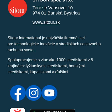
SITOUR spol. s r.o.
Terézie Vansovej 10
974 01 Banská Bystrica
www.sitour.sk
Sitour International je najväčšia firemná sieť
pre technologické inovácie v strediskách cestovného
ruchu na svete.
Spolupracujeme s viac ako 1000 strediskami v 8
krajinách: lyžiarskymi strediskami, horskými
strediskami, kúpaliskami a ďalšími.