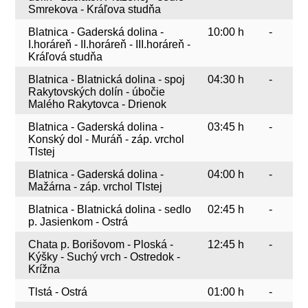
Smrekova - Kráľova studňa
Blatnica - Gaderská dolina -
10:00 h
-
I.horáreň - II.horáreň - III.horáreň -
Kráľová studňa
Blatnica - Blatnická dolina - spoj
04:30 h
-
Rakytovských dolín - úbočie
Malého Rakytovca - Drienok
Blatnica - Gaderská dolina -
03:45 h
-
Konský dol - Muráň - záp. vrchol
Tlstej
Blatnica - Gaderská dolina -
04:00 h
-
Mažárna - záp. vrchol Tlstej
Blatnica - Blatnická dolina - sedlo
02:45 h
-
p. Jasienkom - Ostrá
Chata p. Borišovom - Ploská -
12:45 h
-
Kýšky - Suchý vrch - Ostredok -
Krížna
Tlstá - Ostrá
01:00 h
-