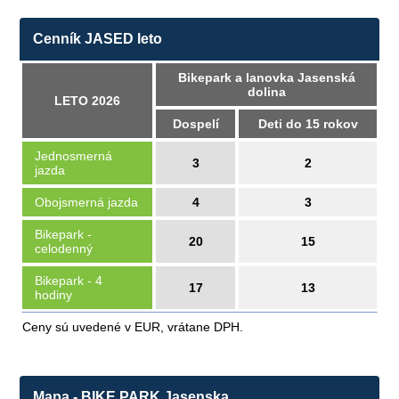
Cenník JASED leto
Bikepark a lanovka Jasenská
dolina
LETO 2026
Dospelí
Deti do 15 rokov
Jednosmerná
3
2
jazda
Obojsmerná jazda
4
3
Bikepark -
20
15
celodenný
Bikepark - 4
17
13
hodiny
Ceny sú uvedené v EUR, vrátane DPH.
Mapa - BIKE PARK Jasenska