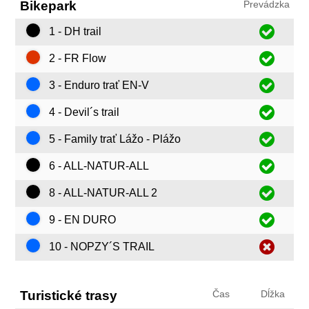
Bikepark
Prevádzka
1 - DH trail
2 - FR Flow
3 - Enduro trať EN-V
4 - Devil´s trail
5 - Family trať Lážo - Plážo
6 - ALL-NATUR-ALL
8 - ALL-NATUR-ALL 2
9 - EN DURO
10 - NOPZY´S TRAIL
Turistické trasy
Čas
Dĺžka