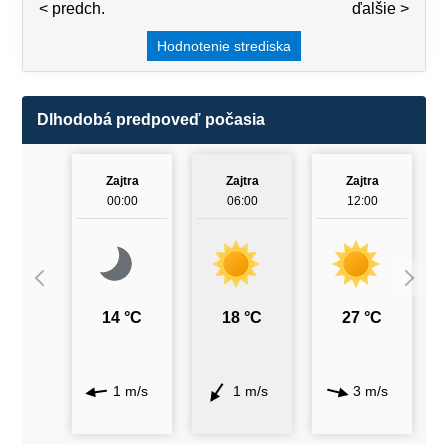
< predch.
3 / 7
ďalšie >
Hodnotenie strediska
Dlhodobá predpoveď počasia
Zajtra
Zajtra
Zajtra
00:00
06:00
12:00
14 °C
18 °C
27 °C
1 m/s
1 m/s
3 m/s