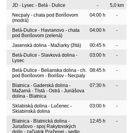
JD - Lysec - Belá - Dulice
-
5,0 km
Necpaly - chata pod Borišovom
04:00 h
-
(modrá)
Belá-Dulice - Havranovo - chata
04:00 h
-
pod Borišovom (zelená)
Jasenská dolina - Mažiarky (žltá)
00:45 h
-
Belá-Dulice - Slavková dolina -
03:00 h
-
Lysec
Belá-Dulice - Belianska dolina - ch.
08:45 h
-
pod Borišovom - Borišov - Necpaly
Blatnica - Gaderská dolina -
07:30 h
-
Mažarná - Tlstá - Ostrá - Juriášova
dolina - Blatnica
Sklabiská dolina - Lučenec -
03:00 h
-
Sklabinská dolina
Blatnica - Blatnická dolina -
12:45 h
-
Juriašovo - spoj Rakytovských
dolín - začiatok Praženej - sedlo