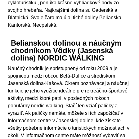
cykloturistiku , ponúka krásne vyhliadkové body zo
svojho hrebeňa. Najkrajšími dolina sú Gaderská a
Blatnická. Svoje čaro majú aj tiché doliny Belianska,
Kantorská, Necpalská.
Belianskou dolinou a náučným
chodníkom Vôdky (Jasenská
dolina) NORDIC WALKING
Náučný chodník je sprístupnený od roku 2009 a je
spojnicou medzi obcou Belá-Dulice a strediskom
Jasenská dolina-Kašová. Okrem poznávacej a náučnej
funkcie je jeho využitie ideálne pre rekreáčno-športové
aktivity, medzi ktoré patri, v posledných rokoch
populárny nordic walking. Stačí len vziať paličky a
vyraziť. Ak paličky nemáte, môžete si ich zapožičať v
Informačnom centre v Jasenskej doline, kde získate
všetky potrebné informácie o turistických možnostiach v
okolí. V Informačnom centre máte môžnosť vybaviť sa