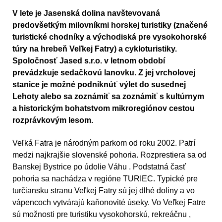
V lete je Jasenská dolina navštevovaná
predovšetkým milovníkmi horskej turistiky (značené
turistické chodníky a východiská pre vysokohorské
túry na hrebeň Veľkej Fatry) a cykloturistiky.
Spoločnosť Jased s.r.o. v letnom období
prevádzkuje sedačkovú lanovku. Z jej vrcholovej
stanice je možné podniknúť výlet do susednej
Lehoty alebo sa zoznámiť sa zoznámiť s kultúrnym
a historickým bohatstvom mikroregiónov cestou
rozprávkovým lesom.
Veľká Fatra
je národným parkom od roku 2002. Patrí
medzi najkrajšie slovenské pohoria. Rozprestiera sa od
Banskej Bystrice po údolie Váhu . Podstatná časť
pohoria sa nachádza v regióne TURIEC. Typické pre
turčiansku stranu Veľkej Fatry sú jej dlhé doliny a vo
vápencoch vytvárajú kaňonovité úseky. Vo Veľkej Fatre
sú možnosti pre turistiku vysokohorskú, rekreáčnu ,