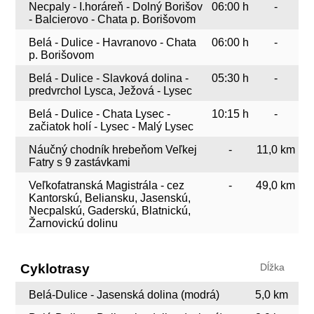
Necpaly - I.horáreň - Dolný Borišov
06:00 h
-
- Balcierovo - Chata p. Borišovom
Belá - Dulice - Havranovo - Chata
06:00 h
-
p. Borišovom
Belá - Dulice - Slavková dolina -
05:30 h
-
predvrchol Lysca, Ježová - Lysec
Belá - Dulice - Chata Lysec -
10:15 h
-
začiatok holí - Lysec - Malý Lysec
Náučný chodník hrebeňom Veľkej
-
11,0 km
Fatry s 9 zastávkami
Veľkofatranská Magistrála - cez
-
49,0 km
Kantorskú, Beliansku, Jasenskú,
Necpalskú, Gaderskú, Blatnickú,
Žarnovickú dolinu
Cyklotrasy
Dĺžka
Belá-Dulice - Jasenská dolina (modrá)
5,0 km