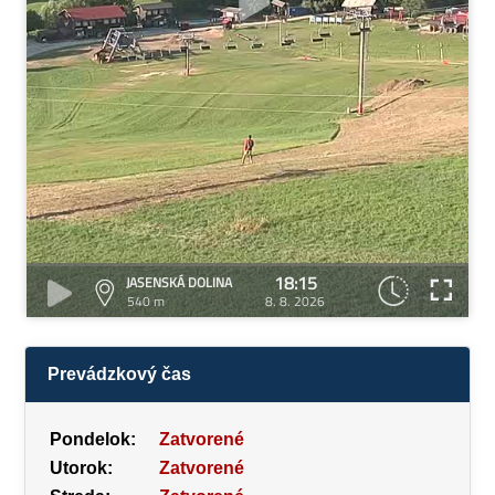
18:15
JASENSKÁ DOLINA
540 m
8. 8. 2026
Prevádzkový čas
Pondelok:
Zatvorené
Utorok:
Zatvorené