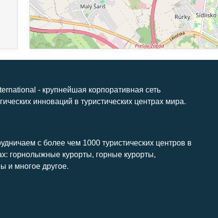
nternational - крупнейшая корпоративная сеть
гических инноваций в туристических центрах мира.
удничаем с более чем 1000 туристических центров в
ах: горнолыжные курорты, горные курорты,
ы и многое другое.