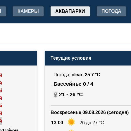
Ы
КАМЕРЫ
АКВАПАРКИ
ПОГОДА
Текущие условия
Погода:
clear
,
25.7 °C
й
й
Бассейны
: 0 / 4
й
21 - 26 °C
й
й
Воскресенье 09.08.2026 (сегодня)
й
й
13:00
26 до 27 °C
od vývoja