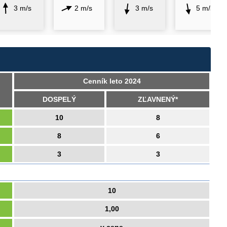
3 m/s
2 m/s
3 m/s
5 m/s
Cenník leto 2024
DOSPELÝ
ZĽAVNENÝ*
10
8
8
6
3
3
10
1,00