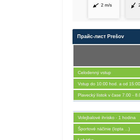
2 m/s
Прайс-лист Prešov
Celodenný vstup
Vstup do 10:00 hod. a od 15:00
Plavecký lístok v čase 7.00 - 8
Volejbalové ihrisko - 1 hodina
Športové náčinie (lopta ...)