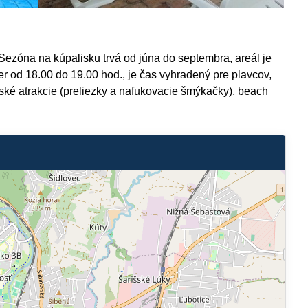
Sezóna na kúpalisku trvá od júna do septembra, areál je
r od 18.00 do 19.00 hod., je čas vyhradený pre plavcov,
etské atrakcie (preliezky a nafukovacie šmýkačky), beach