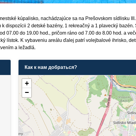
mestské kúpalisko, nachádzajúce sa na Prešovskom sídlisku III.
k dispozícii 2 detské bazény, 1 rekreačný a 1 plavecký bazén. 
od 07.00 do 19.00 hod., pričom ráno od 7.00 do 8.00 hod. a veče
ký lístok. K vybaveniu areálu ďalej patrí volejbalové ihrisko, d
tvením a ležadlá.
Как к нам добраться?
+
−