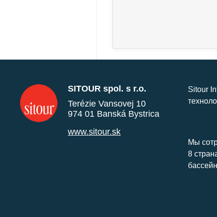
SITOUR spol. s r.o.
Sitour I
техноло
Terézie Vansovej 10
974 01 Banská Bystrica
www.sitour.sk
Мы сотр
8 стран
бассейн