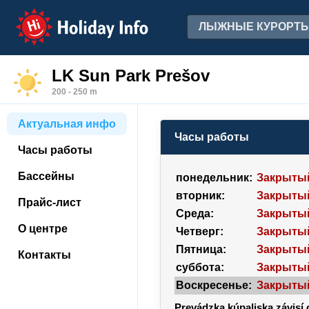
Holiday Info
ЛЫЖНЫЕ КУРОРТ
LK Sun Park Prešov
200 - 250 m
Актуальная инфо
Часы работы
Часы работы
Бассейны
понедельник:
Закрыты
вторник:
Закрыты
Прайс-лист
Среда:
Закрыты
О центре
Четверг:
Закрыты
Пятница:
Закрыты
Контакты
суббота:
Закрыты
Воскресенье:
Закрыты
Prevádzka kúpaliska závisí 