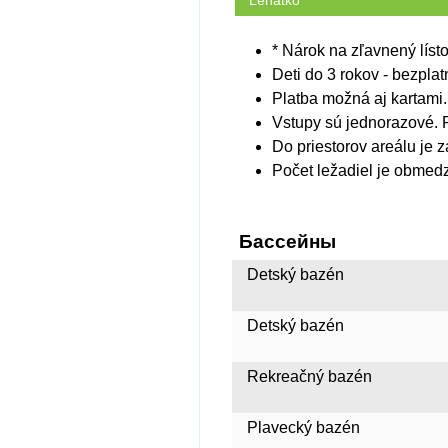
Lehátko
* Nárok na zľavnený líst
Deti do 3 rokov - bezplat
Platba možná aj kartami.
Vstupy sú jednorazové. P
Do priestorov areálu je 
Počet ležadiel je obmed
Бассейны
Detský bazén
Detský bazén
Rekreačný bazén
Plavecký bazén