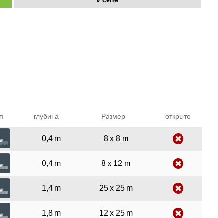
v cene
п
глубина
Размер
открыто
0,4 m
8 x 8 m
0,4 m
8 x 12 m
1,4 m
25 x 25 m
1,8 m
12 x 25 m