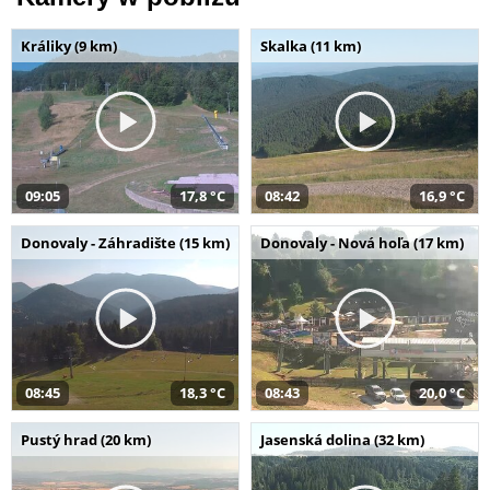
Králiky (9 km)
Skalka (11 km)
09:05
17,8 °C
08:42
16,9 °C
Donovaly - Záhradište (15 km)
Donovaly - Nová hoľa (17 km)
08:45
18,3 °C
08:43
20,0 °C
Pustý hrad (20 km)
Jasenská dolina (32 km)