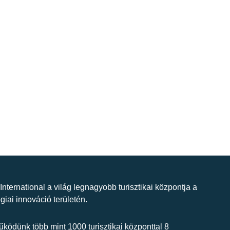
 International a világ legnagyobb turisztikai központja a
giai innováció területén.
ködünk több mint 1000 turisztikai központtal 8