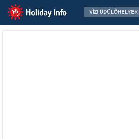
Holiday Info
VÍZI ÜDÜLŐHELYEK