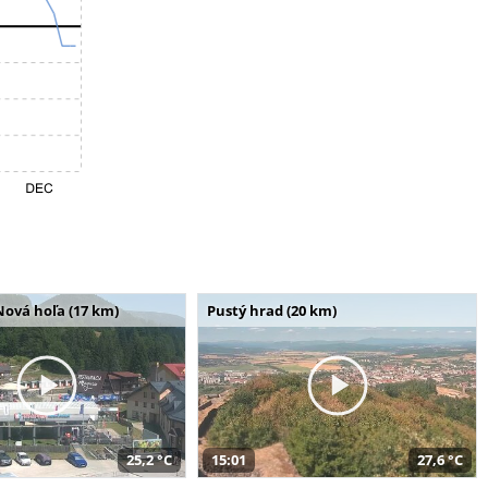
Nová hoľa (17 km)
Pustý hrad (20 km)
25,2 °C
15:01
27,6 °C