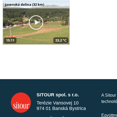
Jasenská dolina (32 km)
15:11
23,2 °C
SITOUR spol. s r.o.
A Sitour
technoló
Terézie Vansovej 10
974 01 Banská Bystrica
Együttmű