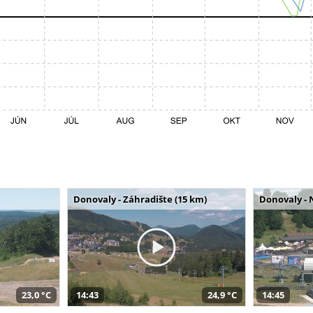
Donovaly - Záhradište (15 km)
Donovaly - 
23,0 °C
14:43
24,9 °C
14:45