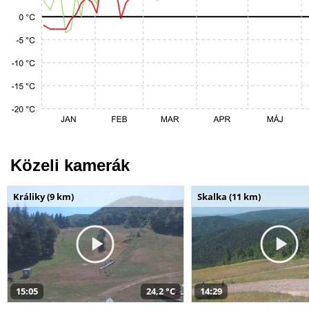
Közeli kamerák
Králiky (9 km)
Skalka (11 km)
15:05
24,2 °C
14:29