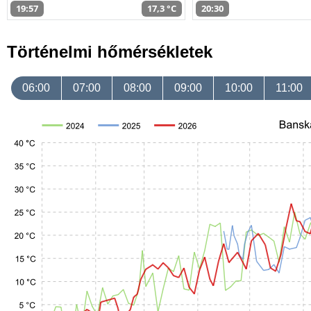
19:57
17,3 °C
20:30
Történelmi hőmérsékletek
06:00
07:00
08:00
09:00
10:00
11:00