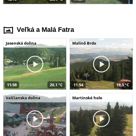
Veľká a Malá Fatra
Jasenská dolina
Malinô Brdo
11:58
20,1 °C
11:54
19,3 °C
Valčianska dolina
Martinské hole