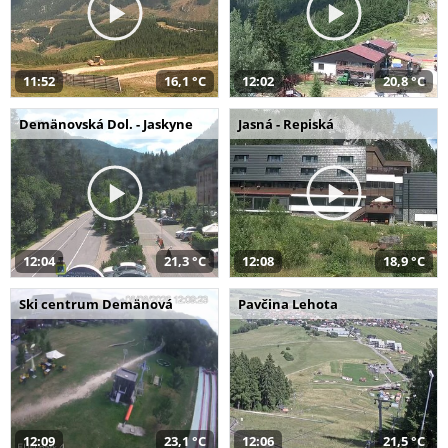
11:52
16,1 °C
12:02
20,8 °C
Demänovská Dol. - Jaskyne
Jasná - Repiská
12:04
21,3 °C
12:08
18,9 °C
Ski centrum Demänová
Pavčina Lehota
12:09
23,1 °C
12:06
21,5 °C