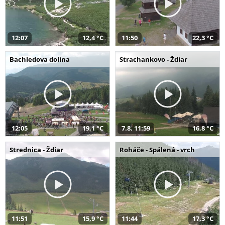
12:07
12,4 °C
11:50
22,3 °C
Bachledova dolina
Strachankovo - Ždiar
12:05
19,1 °C
7.8. 11:59
16,8 °C
Strednica - Ždiar
Roháče - Spálená - vrch
11:51
15,9 °C
11:44
17,3 °C