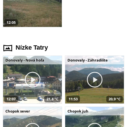
12:05
Nízke Tatry
Donovaly - Nová hoľa
Donovaly - Záhradište
12:07
21,8 °C
11:53
20,9 °C
Chopok sever
Chopok juh