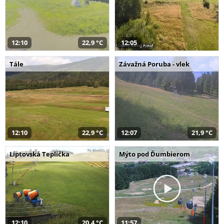
12:10
22,9 °C
12:05
Tále
Závažná Poruba - vlek
12:10
22,9 °C
12:07
21,9 °C
Liptovská Teplička
Mýto pod Ďumbierom
12:10
20,4 °C
11:57