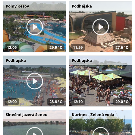
Poľný Kesov
Podhájska
12:06
29,9 °C
11:59
27,6 °C
Podhájska
Podhájska
12:00
28,8 °C
12:10
29,0 °C
Slnečné jazerá Senec
Kurinec - Zelená voda