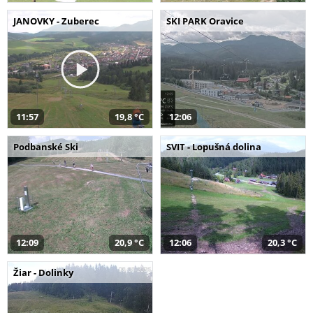
JANOVKY - Zuberec
SKI PARK Oravice
11:57
19,8 °C
12:06
Podbanské Ski
SVIT - Lopušná dolina
12:09
20,9 °C
12:06
20,3 °C
Žiar - Dolinky