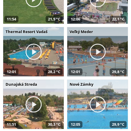
11:54
21,5 °C
12:06
22,1 °C
Thermal Resort Vadaš
Veľký Meder
12:01
28,2 °C
12:01
29,8 °C
Dunajská Streda
Nové Zámky
11:51
30,3 °C
12:05
29,9 °C