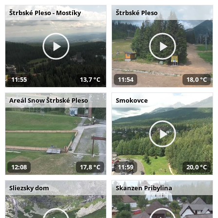
Štrbské Pleso - Mostíky
Štrbské Pleso
11:55
13,7 °C
11:54
18,0 °C
Areál Snow Štrbské Pleso
Smokovce
12:08
17,8 °C
11:59
20,0 °C
Sliezsky dom
Skanzen Pribylina