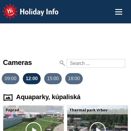
Holiday Info
Cameras
09:00
12:00
15:00
18:00
Aquaparky, kúpaliská
Poprad
Thermal park Vrbov