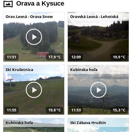
Orava a Kysuce
Orav.Lesná - Orava Snow
Oravská Lesná - Lehotská
11:51
17,9 °C
12:09
19,9 °C
Ski Krušetnica
Kubínska hoľa
11:55
19,8 °C
11:53
15,3 °C
Kubínska hoľa
Ski Zábava Hruštín