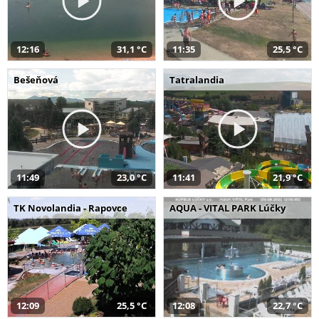
12:16
31,1 °C
11:35
25,5 °C
Bešeňová
Tatralandia
11:49
23,0 °C
11:41
21,9 °C
TK Novolandia - Rapovce
AQUA - VITAL PARK Lúčky
12:09
25,5 °C
12:08
22,7 °C