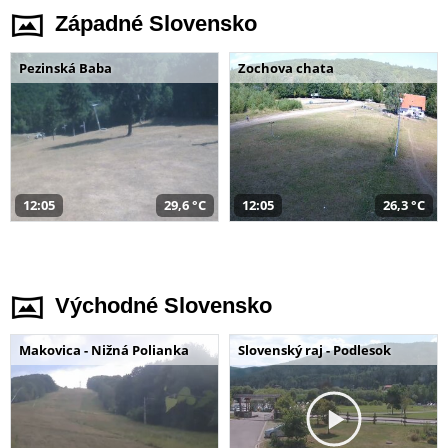
Západné Slovensko
Pezinská Baba
Zochova chata
12:05
29,6 °C
12:05
26,3 °C
Východné Slovensko
Makovica - Nižná Polianka
Slovenský raj - Podlesok