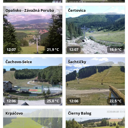
Opalisko - Závažná Poruba
Čertovica
12:07
21,9 °C
12:07
19,9 °C
Čachovo-Selce
Šachtičky
12:06
25,0 °C
12:06
22,5 °C
Krpáčovo
Čierny Balog