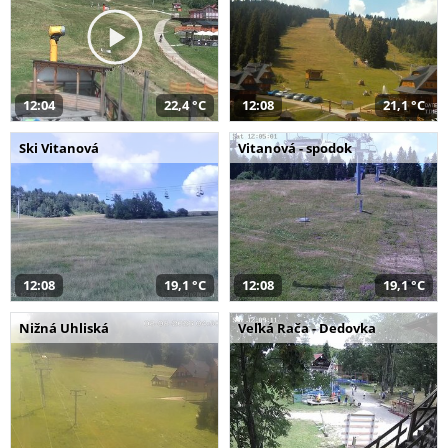
12:04
22,4 °C
12:08
21,1 °C
Ski Vitanová
Vitanová - spodok
12:08
19,1 °C
12:08
19,1 °C
Nižná Uhliská
Veľká Rača - Dedovka