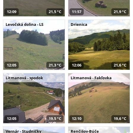
12:09
21,5 °C
11:57
21,9 °C
Levočská dolina - LS
Drienica
12:05
21,3 °C
12:06
21,6 °C
Litmanová - spodok
Litmanová - Fakľovka
12:05
19,5 °C
12:10
19,6 °C
Vernár - Studničky
Renčišov-Búče