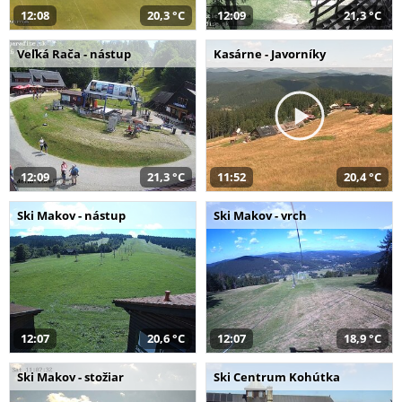
12:08
20,3 °C
12:09
21,3 °C
Veľká Rača - nástup
Kasárne - Javorníky
12:09
21,3 °C
11:52
20,4 °C
Ski Makov - nástup
Ski Makov - vrch
12:07
20,6 °C
12:07
18,9 °C
Ski Makov - stožiar
Ski Centrum Kohútka