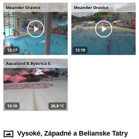
Meander Oravice
Meander Oravice
12:17
12:19
Aqualand B.Bystrica II.
12:10
26,8 °C
Vysoké, Západné a Belianske Tatry