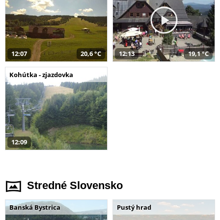
12:07
20,6 °C
12:13
19,1 °C
Kohútka - zjazdovka
12:09
Stredné Slovensko
Banská Bystrica
Pustý hrad