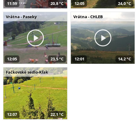
11:59
20,8 °C
12:05
24,0 °C
Vrátna - Paseky
Vrátna - CHLEB
12:05
23,5 °C
12:01
14,2 °C
Fačkovské sedlo-Kľak
12:07
22,1 °C