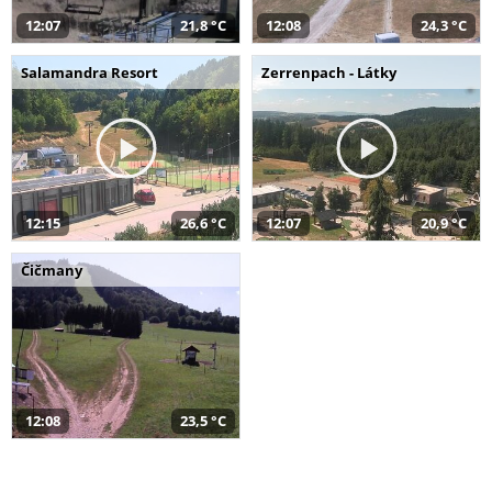
12:07
21,8 °C
12:08
24,3 °C
Salamandra Resort
Zerrenpach - Látky
12:15
26,6 °C
12:07
20,9 °C
Čičmany
12:08
23,5 °C