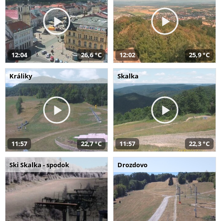
12:04
26,6 °C
12:02
25,9 °C
Králiky
Skalka
11:57
22,7 °C
11:57
22,3 °C
Ski Skalka - spodok
Drozdovo